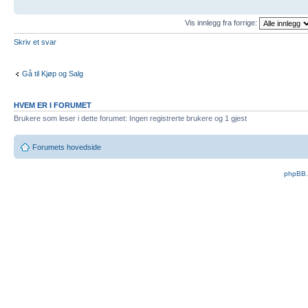
Vis innlegg fra forrige:
Skriv et svar
Gå til Kjøp og Salg
HVEM ER I FORUMET
Brukere som leser i dette forumet: Ingen registrerte brukere og 1 gjest
Forumets hovedside
phpBB.