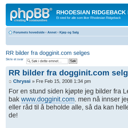
RHODESIAN RIDGEBACK
Et sted for alle som liker Rhodesian Ridgeback
Forumets hovedside
‹
Annet
‹
Kjøp og Salg
RR bilder fra dogginit.com selges
Skriv et svar
RR bilder fra dogginit.com sel
Chryssi
» Fre Feb 15, 2008 1:34 pm
For en stund siden kjøpte jeg bilder fra 
bak
www.dogginit.com
. men nå innser je
eller råd til å beholde alle, så da kan he
de!