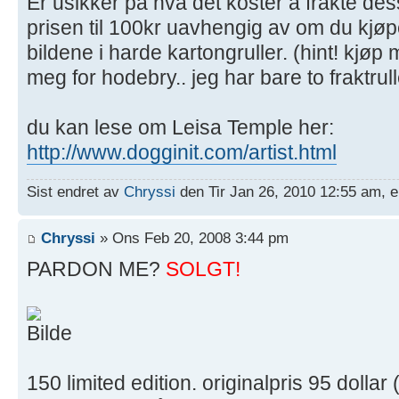
Er usikker på hva det koster å frakte des
prisen til 100kr uavhengig av om du kjøpe
bildene i harde kartongruller. (hint! kjøp 
meg for hodebry.. jeg har bare to fraktrul
du kan lese om Leisa Temple her:
http://www.dogginit.com/artist.html
Sist endret av
Chryssi
den Tir Jan 26, 2010 12:55 am, e
Chryssi
» Ons Feb 20, 2008 3:44 pm
PARDON ME?
SOLGT!
150 limited edition. originalpris 95 dolla