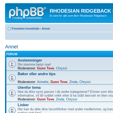
RHODESIAN RIDGEBACK
Et sted for alle som liker Rhodesian Ridgeback
Forumets hovedside
‹
Annet
Annet
FORUM
Avstemninger
Din stemme betyr noe!
Moderatorer:
Gunn Tove
,
Chryssi
Bøker eller andre tips
Moderatorer:
Annette
,
Gunn Tove
,
Zinda
,
Chryssi
Utenfor tema
Noe du ikke syns passer i de andre kategoriene? Emner som ikk
informative, vil bli ryddet vekk etter å ha stått besvart en liten st
Moderatorer:
Gunn Tove
,
Zinda
,
Chryssi
Linker
Her kan du dele dine favorittlinker med andre medlemmer, og kan
nyttige nett-tips!