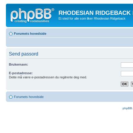
RHODESIAN RIDGEBACK
Et sted for alle som liker Rhodesian Ridgeback
Forumets hovedside
Send passord
Brukernavn:
E-postadresse:
Dette må være e-postadressen du regitrerte deg med.
Forumets hovedside
phpBB.