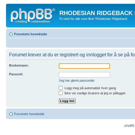
RHODESIAN RIDGEBACK
Et sted for alle som liker Rhodesian Ridgeback
Forumets hovedside
Forumet krever at du er registrert og innlogget for å se på f
Brukernavn:
Passord:
Jeg har glemt passordet
Logg meg på automatisk hver gang
Ikke vis vanlige brukere at jeg er pålogget
Forumets hovedside
phpBB.