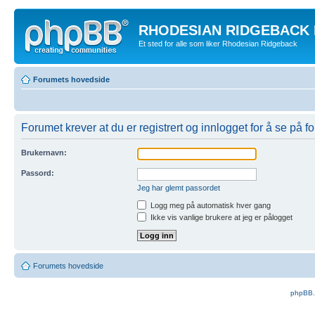
RHODESIAN RIDGEBACK
Et sted for alle som liker Rhodesian Ridgeback
Forumets hovedside
Forumet krever at du er registrert og innlogget for å se på f
Brukernavn:
Passord:
Jeg har glemt passordet
Logg meg på automatisk hver gang
Ikke vis vanlige brukere at jeg er pålogget
Forumets hovedside
phpBB.