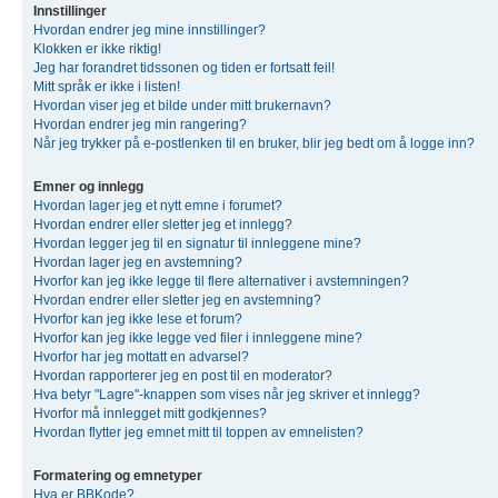
Innstillinger
Hvordan endrer jeg mine innstillinger?
Klokken er ikke riktig!
Jeg har forandret tidssonen og tiden er fortsatt feil!
Mitt språk er ikke i listen!
Hvordan viser jeg et bilde under mitt brukernavn?
Hvordan endrer jeg min rangering?
Når jeg trykker på e-postlenken til en bruker, blir jeg bedt om å logge inn?
Emner og innlegg
Hvordan lager jeg et nytt emne i forumet?
Hvordan endrer eller sletter jeg et innlegg?
Hvordan legger jeg til en signatur til innleggene mine?
Hvordan lager jeg en avstemning?
Hvorfor kan jeg ikke legge til flere alternativer i avstemningen?
Hvordan endrer eller sletter jeg en avstemning?
Hvorfor kan jeg ikke lese et forum?
Hvorfor kan jeg ikke legge ved filer i innleggene mine?
Hvorfor har jeg mottatt en advarsel?
Hvordan rapporterer jeg en post til en moderator?
Hva betyr "Lagre"-knappen som vises når jeg skriver et innlegg?
Hvorfor må innlegget mitt godkjennes?
Hvordan flytter jeg emnet mitt til toppen av emnelisten?
Formatering og emnetyper
Hva er BBKode?